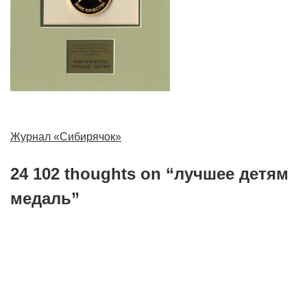
Навигация
Журнал «Сибирячок»
по
24 102 thoughts on “
лучшее детям
записям
медаль
”