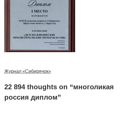
Навигация
Журнал «Сибирячок»
по
22 894 thoughts on “
многоликая
записям
россия диплом
”